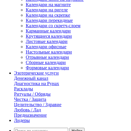
Календари на магните
Календари на ригеле
Календари на скрепке
Календари перекидные
Календари со скретч-слоем
Карманные календари
Крутящиеся календари
Листовые календари
Календари офисные
Настольные календари
Отрывные календари
Сборные календари
Формовые календари
Эзотерические услуги
Денежный канал
Диагностика на Рунах
Расклады
Ритуалы / Обряды
Чистка / Защита
Целительство / Здравие
Любовь / Лад
Предназначение
Лидеры
Найти