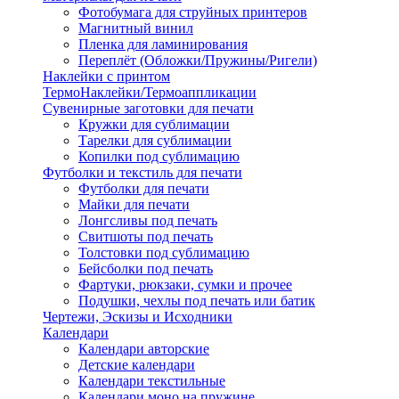
Фотобумага для струйных принтеров
Магнитный винил
Пленка для ламинирования
Переплёт (Обложки/Пружины/Ригели)
Наклейки с принтом
ТермоНаклейки/Термоаппликации
Сувенирные заготовки для печати
Кружки для сублимации
Тарелки для сублимации
Копилки под сублимацию
Футболки и текстиль для печати
Футболки для печати
Майки для печати
Лонгсливы под печать
Свитшоты под печать
Толстовки под сублимацию
Бейсболки под печать
Фартуки, рюкзаки, сумки и прочее
Подушки, чехлы под печать или батик
Чертежи, Эскизы и Исходники
Календари
Календари авторские
Детские календари
Календари текстильные
Календари моно на пружине