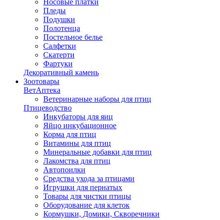
Носовые платки
Пледы
Подушки
Полотенца
Постельное белье
Салфетки
Скатерти
Фартуки
Декоративный камень
Зоотовары
ВетАптека
Ветеринарные наборы для птиц
Птицеводство
Инкубаторы для яиц
Яйцо инкубационное
Корма для птиц
Витамины для птиц
Минеральные добавки для птиц
Лакомства для птиц
Автопоилки
Средства ухода за птицами
Игрушки для пернатых
Товары для чистки птицы
Оборудование для клеток
Кормушки, Домики, Скворечники