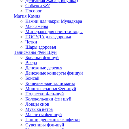
Денежная Жаба (Лягушка)
Собачки ФУ
Носорог
Магия Камня
Камни для чакры Муладхара
Массажеры
Минералы для очистки воды
ПОСУДА для здоровья
Четки
Шары здоровья
Талисманы Фен-Шуй
Брелоки фэншуй
Веера
Денежные деревья
Денежные конверты фэншуй
Бонсай
Кошельковые талисманы
Монеты счастья Фен-шуй
Подвески Фен-шуй
Колокольчики фэн шуй
Ловцы снов
Музыка ветра
Магниты фен шуй
Панно, денежные салфетки
Сувениры фэн-шуй