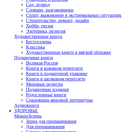
Сад, огород
Словари, разговорники
Спорт, выживание в экстремальных ситуациях
Строительство, ремонт, дизайн
Хобби, песни
Эзотерика, религия
Художественные книги
Бестселлеры
Классика
Художественные книги в мягкой обложке
Подарочные книги
Великая Россия
Книги в кожаном переплете
Книги в подарочной упаковке
Книги в шелковом переплете
Мировые религии
Подарочные издания
Родословные книги
Сокровища мировой литературы
Аудиокниги
ЗДОРОВЬЕ
МикроЗелень
Зерна для проращивания
Для проращивания
Семена для микрозелени