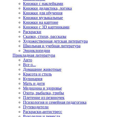
Книжки c наклейками
Книжки дидактика, логика
Книжки для обучения
Книжки музыкальные
Книжки на картоне
Книжки с 3D картинками
Раскраски
Сказки, стихи, рассказы
Художественная детская литература
Школьная и учебная литература
Энциклопедии
Прикладная литература
Авто
Все о...
Домашние животные
Красота и стиль
Кулинария
Мать и дитя
Медицина и здоровье
Охота, рыбалка, грибы
Плетение из резиночек
Психология и семейная педагогика
Путеводители
Раскраски-антистресс
Рукоделие и ремесла