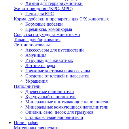
Химия для террариумистики
Животноводство (КРС, МРС)
Цепи для КРС
Корма, добавки и препараты для С/Х животных
Кормовые добавки
Премиксы, комбикорма
Средства по уходу за животными
Товары для биркования
Летние зоотовары
Аксессуары для путешествий
Амуниция
Игрушки для животных
Летние наряды
Пляжные костюмы и аксессуары
Средства от клещей и паразитов
Украшения
Наполнители
Древесные наполнители
Кукурузный наполнитель
Минеральные впитывающие наполнители
Минеральные комкующиеся наполнители
Опилки, сено, песок для грызунов
Силикагелевые наполнители
Полиграфия
Материалы для печати