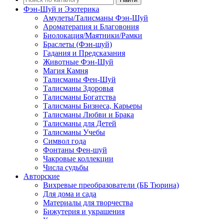
Фэн-Шуй и Эзотерика
Амулеты/Талисманы Фэн-Шуй
Ароматерапия и Благовония
Биолокация/Маятники/Рамки
Браслеты (Фэн-шуй)
Гадания и Предсказания
Животные Фэн-Шуй
Магия Камня
Талисманы Фен-Шуй
Талисманы Здоровья
Талисманы Богатства
Талисманы Бизнеса, Карьеры
Талисманы Любви и Брака
Талисманы для Детей
Талисманы Учебы
Символ года
Фонтаны Фен-шуй
Чакровые коллекции
Числа судьбы
Авторские
Вихревые преобразователи (ББ Тюрина)
Для дома и сада
Материалы для творчества
Бижутерия и украшения