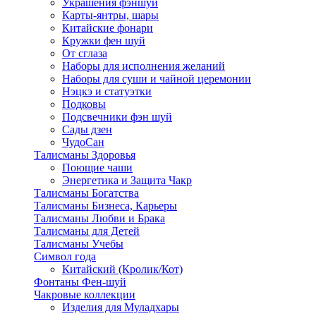
Украшения фэншуй
Карты-янтры, шары
Китайские фонари
Кружки фен шуй
От сглаза
Наборы для исполнения желаний
Наборы для суши и чайной церемонии
Нэцкэ и статуэтки
Подковы
Подсвечники фэн шуй
Сады дзен
ЧудоСан
Талисманы Здоровья
Поющие чаши
Энергетика и Защита Чакр
Талисманы Богатства
Талисманы Бизнеса, Карьеры
Талисманы Любви и Брака
Талисманы для Детей
Талисманы Учебы
Символ года
Китайский (Кролик/Кот)
Фонтаны Фен-шуй
Чакровые коллекции
Изделия для Муладхары