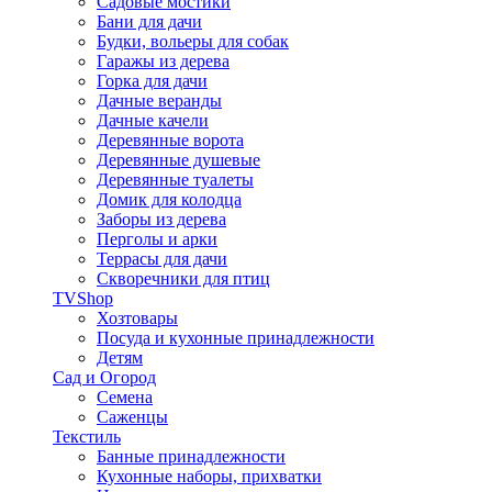
Садовые мостики
Бани для дачи
Будки, вольеры для собак
Гаражы из дерева
Горка для дачи
Дачные веранды
Дачные качели
Деревянные ворота
Деревянные душевые
Деревянные туалеты
Домик для колодца
Заборы из дерева
Перголы и арки
Террасы для дачи
Скворечники для птиц
TVShop
Хозтовары
Посуда и кухонные принадлежности
Детям
Сад и Огород
Семена
Саженцы
Текстиль
Банные принадлежности
Кухонные наборы, прихватки