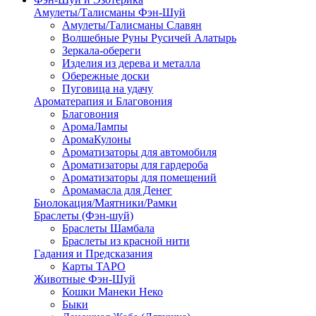
Амулеты/Талисманы Фэн-Шуй
Амулеты/Талисманы Славян
Волшебные Руны Русичей Алатырь
Зеркала-обереги
Изделия из дерева и металла
Обережные доски
Пуговица на удачу
Ароматерапия и Благовония
Благовония
АромаЛампы
АромаКулоны
Ароматизаторы для автомобиля
Ароматизаторы для гардероба
Ароматизаторы для помещений
Аромамасла для Денег
Биолокация/Маятники/Рамки
Браслеты (Фэн-шуй)
Браслеты Шамбала
Браслеты из красной нити
Гадания и Предсказания
Карты ТАРО
Животные Фэн-Шуй
Кошки Манеки Неко
Быки