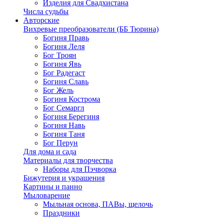
Изделия для Свадхистана
Числа судьбы
Авторские
Вихревые преобразователи (ББ Тюрина)
Богиня Правь
Богиня Леля
Бог Троян
Богиня Явь
Бог Радегаст
Богиня Славь
Бог Жель
Богиня Кострома
Бог Семаргл
Богиня Берегиня
Богиня Навь
Богиня Таня
Бог Перун
Для дома и сада
Материалы для творчества
Наборы для Пэчворка
Бижутерия и украшения
Картины и панно
Мыловарение
Мыльная основа, ПАВы, щелочь
Праздники