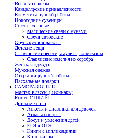
Всё для свадьбы
Канцелярские принадлежности
Косметика ручной работы
Новогодние сувениры
Свечи восковые
Магические свечи с Рунами
Свечи авторские
Обувь ручной работы
Детские вещи
Славянские обереги, амулеты, талисманы
Славянские изделия из серебра
Женская одежда
Мужская одежда
Открытки ручной работы
Пасхальные подарки
САМОРАЗВИТИЕ
Мастер-Классы (Вебинары)
Книги ОНЛАЙН
Детские книги
Анкеты и дневники для девочек
Атласы и карты
Досуг и увлечения детей
ЕГЭ и ОГЭ
Книги с аппликациями
Книги-игры