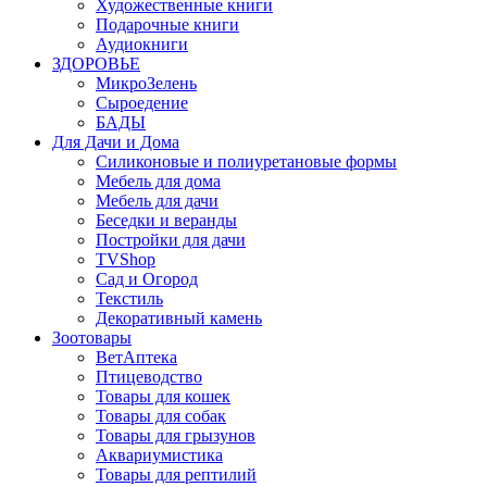
Художественные книги
Подарочные книги
Аудиокниги
ЗДОРОВЬЕ
МикроЗелень
Сыроедение
БАДЫ
Для Дачи и Дома
Силиконовые и полиуретановые формы
Мебель для дома
Мебель для дачи
Беседки и веранды
Постройки для дачи
TVShop
Сад и Огород
Текстиль
Декоративный камень
Зоотовары
ВетАптека
Птицеводство
Товары для кошек
Товары для собак
Товары для грызунов
Аквариумистика
Товары для рептилий