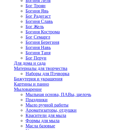
Богиня Леля
Бог Троян
Богиня Явь
Бог Радегаст
Богиня Славь
Бог Жель
Богиня Кострома
Бог Семаргл
Богиня Берегиня
Богиня Навь
Богиня Таня
Бог Перун
Для дома и сада
Материалы для творчества
Наборы для Пэчворка
Бижутерия и украшения
Картины и панно
Мыловарение
Мыльная основа, ПАВы, щелочь
Праздники
Мыло ручной работы
Ароматизаторы, отдушки
Красители для мыла
Формы для мыла
Масла базовые