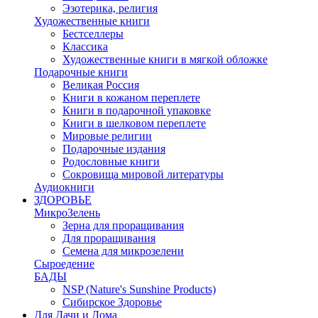
Эзотерика, религия
Художественные книги
Бестселлеры
Классика
Художественные книги в мягкой обложке
Подарочные книги
Великая Россия
Книги в кожаном переплете
Книги в подарочной упаковке
Книги в шелковом переплете
Мировые религии
Подарочные издания
Родословные книги
Сокровища мировой литературы
Аудиокниги
ЗДОРОВЬЕ
МикроЗелень
Зерна для проращивания
Для проращивания
Семена для микрозелени
Сыроедение
БАДЫ
NSP (Nature's Sunshine Products)
Сибирское Здоровье
Для Дачи и Дома