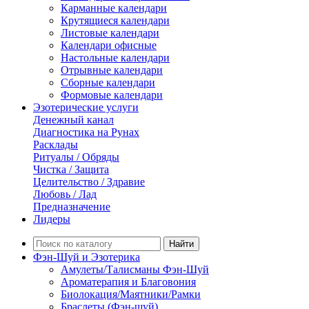
Карманные календари
Крутящиеся календари
Листовые календари
Календари офисные
Настольные календари
Отрывные календари
Сборные календари
Формовые календари
Эзотерические услуги
Денежный канал
Диагностика на Рунах
Расклады
Ритуалы / Обряды
Чистка / Защита
Целительство / Здравие
Любовь / Лад
Предназначение
Лидеры
Найти
Фэн-Шуй и Эзотерика
Амулеты/Талисманы Фэн-Шуй
Ароматерапия и Благовония
Биолокация/Маятники/Рамки
Браслеты (Фэн-шуй)