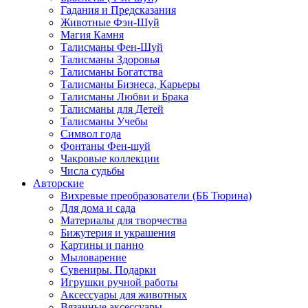
Гадания и Предсказания
Животные Фэн-Шуй
Магия Камня
Талисманы Фен-Шуй
Талисманы Здоровья
Талисманы Богатства
Талисманы Бизнеса, Карьеры
Талисманы Любви и Брака
Талисманы для Детей
Талисманы Учебы
Символ года
Фонтаны Фен-шуй
Чакровые коллекции
Числа судьбы
Авторские
Вихревые преобразователи (ББ Тюрина)
Для дома и сада
Материалы для творчества
Бижутерия и украшения
Картины и панно
Мыловарение
Сувениры. Подарки
Игрушки ручной работы
Аксессуары для животных
Вязанные аксессуары