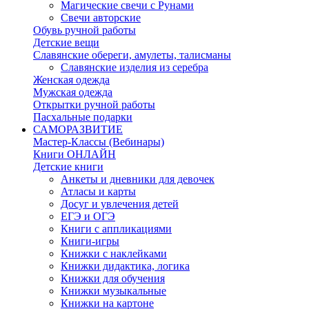
Магические свечи с Рунами
Свечи авторские
Обувь ручной работы
Детские вещи
Славянские обереги, амулеты, талисманы
Славянские изделия из серебра
Женская одежда
Мужская одежда
Открытки ручной работы
Пасхальные подарки
САМОРАЗВИТИЕ
Мастер-Классы (Вебинары)
Книги ОНЛАЙН
Детские книги
Анкеты и дневники для девочек
Атласы и карты
Досуг и увлечения детей
ЕГЭ и ОГЭ
Книги с аппликациями
Книги-игры
Книжки c наклейками
Книжки дидактика, логика
Книжки для обучения
Книжки музыкальные
Книжки на картоне