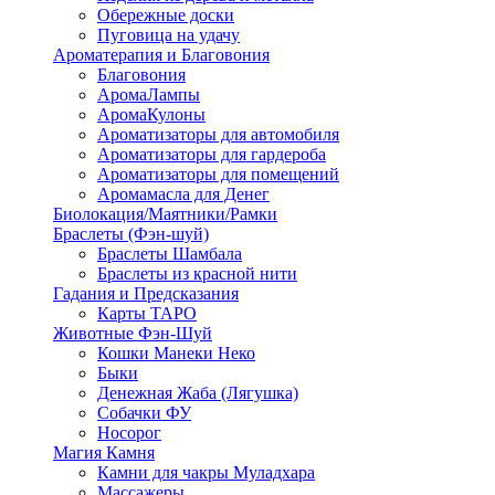
Обережные доски
Пуговица на удачу
Ароматерапия и Благовония
Благовония
АромаЛампы
АромаКулоны
Ароматизаторы для автомобиля
Ароматизаторы для гардероба
Ароматизаторы для помещений
Аромамасла для Денег
Биолокация/Маятники/Рамки
Браслеты (Фэн-шуй)
Браслеты Шамбала
Браслеты из красной нити
Гадания и Предсказания
Карты ТАРО
Животные Фэн-Шуй
Кошки Манеки Неко
Быки
Денежная Жаба (Лягушка)
Собачки ФУ
Носорог
Магия Камня
Камни для чакры Муладхара
Массажеры