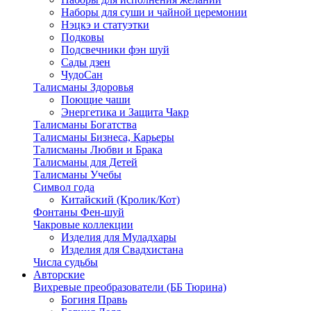
Наборы для суши и чайной церемонии
Нэцкэ и статуэтки
Подковы
Подсвечники фэн шуй
Сады дзен
ЧудоСан
Талисманы Здоровья
Поющие чаши
Энергетика и Защита Чакр
Талисманы Богатства
Талисманы Бизнеса, Карьеры
Талисманы Любви и Брака
Талисманы для Детей
Талисманы Учебы
Символ года
Китайский (Кролик/Кот)
Фонтаны Фен-шуй
Чакровые коллекции
Изделия для Муладхары
Изделия для Свадхистана
Числа судьбы
Авторские
Вихревые преобразователи (ББ Тюрина)
Богиня Правь