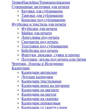
ТермоНаклейки/Термоаппликации
Сувенирные заготовки для печати
Кружки для сублимации
Тарелки для сублимации
Копилки под сублимацию
Футболки и текстиль для печати
Футболки для печати
Майки для печати
Лонгсливы под печать
Свитшоты под печать
Толстовки под сублимацию
Бейсболки под печать
Фартуки, рюкзаки, сумки и прочее
Подушки, чехлы под печать или батик
Чертежи, Эскизы и Исходники
Календари
Календари авторские
Детские календари
Календари текстильные
Календари моно на пружине
Календари на магните
Календари на ригеле
Календари на скрепке
Календари перекидные
Календари со скретч-слоем