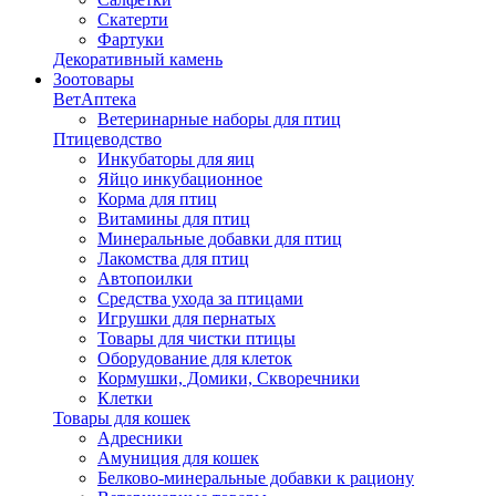
Скатерти
Фартуки
Декоративный камень
Зоотовары
ВетАптека
Ветеринарные наборы для птиц
Птицеводство
Инкубаторы для яиц
Яйцо инкубационное
Корма для птиц
Витамины для птиц
Минеральные добавки для птиц
Лакомства для птиц
Автопоилки
Средства ухода за птицами
Игрушки для пернатых
Товары для чистки птицы
Оборудование для клеток
Кормушки, Домики, Скворечники
Клетки
Товары для кошек
Адресники
Амуниция для кошек
Белково-минеральные добавки к рациону