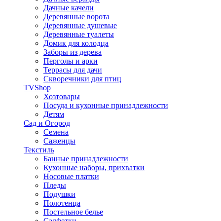
Дачные качели
Деревянные ворота
Деревянные душевые
Деревянные туалеты
Домик для колодца
Заборы из дерева
Перголы и арки
Террасы для дачи
Скворечники для птиц
TVShop
Хозтовары
Посуда и кухонные принадлежности
Детям
Сад и Огород
Семена
Саженцы
Текстиль
Банные принадлежности
Кухонные наборы, прихватки
Носовые платки
Пледы
Подушки
Полотенца
Постельное белье
Салфетки