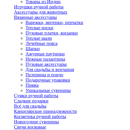
Товары из Индии
Игрушки ручной работы
Аксессуары для животных
Вязанные аксессуары
Варежки, митенки, перчатки
Теплые носки
Пуховые платки, косынки
Теплые шали
Лечебные пояса
Шапки
Ажурные паутинки
Нежные палантины
Пуховые аксессуары
Для свадьбы и венчания
Пелерины и пончо
Подарочные упаковки
Пряжа
Уникальные сувениры
Сумки ручной работы
Сладкие подарки
Всё для свадьбы
Канцелярские принадлежности
Косметика ручной работы
Новогодние сувениры
Свечи восковые