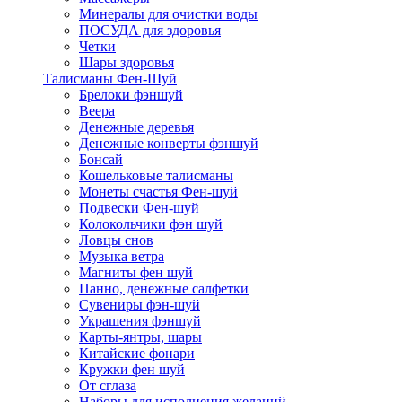
Минералы для очистки воды
ПОСУДА для здоровья
Четки
Шары здоровья
Талисманы Фен-Шуй
Брелоки фэншуй
Веера
Денежные деревья
Денежные конверты фэншуй
Бонсай
Кошельковые талисманы
Монеты счастья Фен-шуй
Подвески Фен-шуй
Колокольчики фэн шуй
Ловцы снов
Музыка ветра
Магниты фен шуй
Панно, денежные салфетки
Сувениры фэн-шуй
Украшения фэншуй
Карты-янтры, шары
Китайские фонари
Кружки фен шуй
От сглаза
Наборы для исполнения желаний