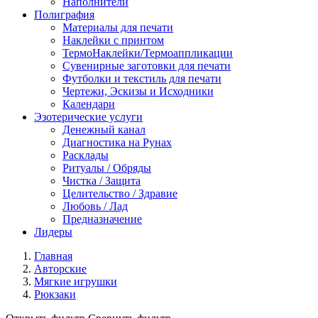
Наполнители
Полиграфия
Материалы для печати
Наклейки с принтом
ТермоНаклейки/Термоаппликации
Сувенирные заготовки для печати
Футболки и текстиль для печати
Чертежи, Эскизы и Исходники
Календари
Эзотерические услуги
Денежный канал
Диагностика на Рунах
Расклады
Ритуалы / Обряды
Чистка / Защита
Целительство / Здравие
Любовь / Лад
Предназначение
Лидеры
Главная
Авторские
Мягкие игрушки
Рюкзаки